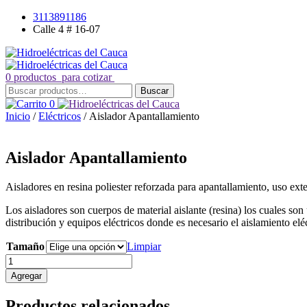
Saltar
3113891186
al
Calle 4 # 16-07
contenido
0 productos
para cotizar
Buscar
Buscar
por:
0
Inicio
/
Eléctricos
/ Aislador Apantallamiento
Aislador Apantallamiento
Aisladores en resina poliester reforzada para apantallamiento, uso exter
Los aisladores son cuerpos de material aislante (resina) los cuales son
distribución y equipos eléctricos donde es necesario el aislamiento eléc
Tamaño
Limpiar
Aislador
Apantallamiento
Agregar
cantidad
Productos relacionados