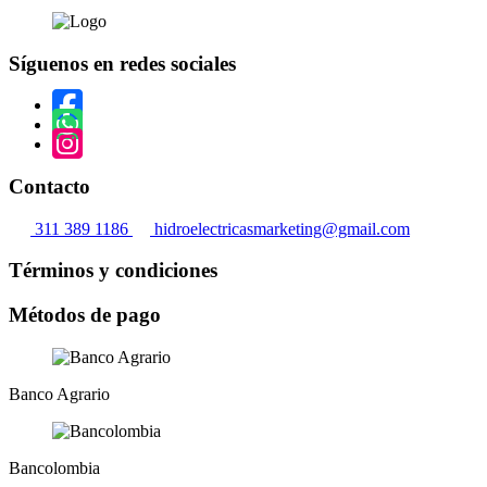
se
pueden
elegir
Síguenos en redes sociales
en
la
página
de
producto
Contacto
311 389 1186
hidroelectricasmarketing@gmail.com
Términos y condiciones
Métodos de pago
Banco Agrario
Bancolombia