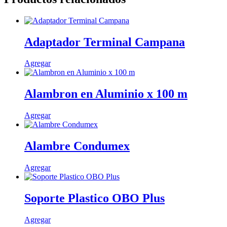
Adaptador Terminal Campana
Este
Agregar
producto
tiene
múltiples
Alambron en Aluminio x 100 m
variantes.
Las
Agregar
opciones
se
pueden
Alambre Condumex
elegir
en
la
Este
Agregar
página
producto
de
tiene
producto
múltiples
Soporte Plastico OBO Plus
variantes.
Las
Agregar
opciones