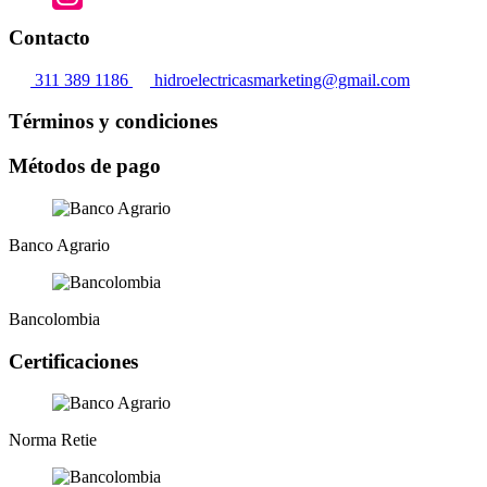
elegir
en
Contacto
la
página
311 389 1186
hidroelectricasmarketing@gmail.com
de
producto
Términos y condiciones
Métodos de pago
Banco Agrario
Bancolombia
Certificaciones
Norma Retie