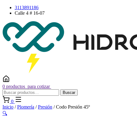
Saltar
3113891186
al
Calle 4 # 16-07
contenido
0 productos
para cotizar
Buscar
Buscar
por:
0
Inicio
/
Plomería
/
Presión
/ Codo Presión 45º
🔍