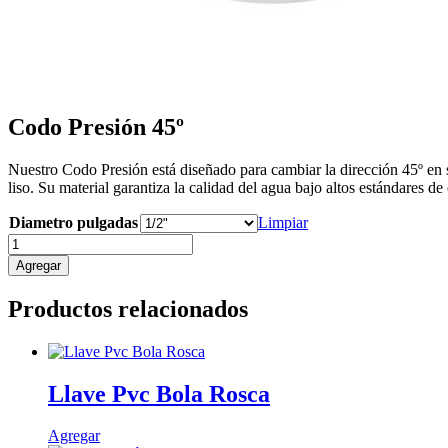
Codo Presión 45º
Nuestro Codo Presión está diseñado para cambiar la dirección 45º en s
liso. Su material garantiza la calidad del agua bajo altos estándares de 
Diametro pulgadas
Limpiar
Codo
Presión
Agregar
45º
cantidad
Productos relacionados
Llave Pvc Bola Rosca
Este
Agregar