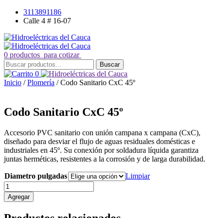
Saltar
3113891186
al
Calle 4 # 16-07
contenido
0 productos
para cotizar
Buscar
Buscar
por:
0
Inicio
/
Plomería
/ Codo Sanitario CxC 45º
Codo Sanitario CxC 45º
Accesorio PVC sanitario con unión campana x campana (CxC),
diseñado para desviar el flujo de aguas residuales domésticas e
industriales en 45º. Su conexión por soldadura líquida garantiza
juntas herméticas, resistentes a la corrosión y de larga durabilidad.
Diametro pulgadas
Limpiar
Codo
Sanitario
Agregar
CxC
45º
Productos relacionados