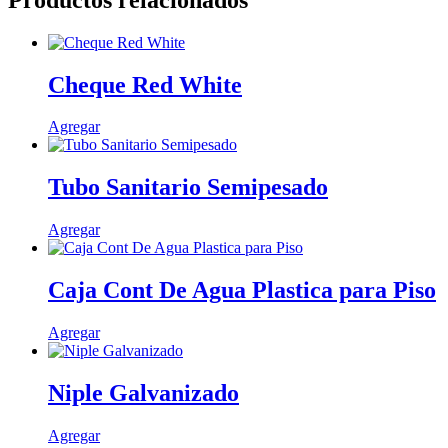
cantidad
Cheque Red White
Este
Agregar
producto
tiene
múltiples
Tubo Sanitario Semipesado
variantes.
Las
Este
Agregar
opciones
producto
se
tiene
pueden
múltiples
Caja Cont De Agua Plastica para Piso
elegir
variantes.
en
Las
la
Agregar
opciones
página
se
de
pueden
producto
Niple Galvanizado
elegir
en
la
Este
Agregar
página