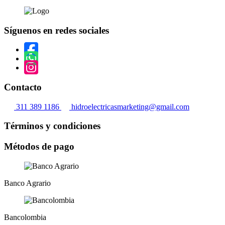
producto
de
tiene
producto
múltiples
Síguenos en redes sociales
variantes.
Las
opciones
se
pueden
elegir
en
Contacto
la
página
311 389 1186
hidroelectricasmarketing@gmail.com
de
producto
Términos y condiciones
Métodos de pago
Banco Agrario
Bancolombia