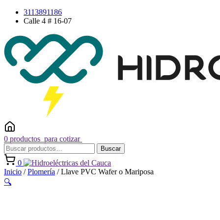
Saltar
3113891186
al
Calle 4 # 16-07
contenido
0 productos
para cotizar
Buscar
Buscar
por:
0
Inicio
/
Plomería
/ Llave PVC Wafer o Mariposa
🔍