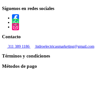
elegir
en
Síguenos en redes sociales
la
página
de
producto
Contacto
311 389 1186
hidroelectricasmarketing@gmail.com
Términos y condiciones
Métodos de pago