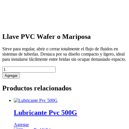
Llave PVC Wafer o Mariposa
Sirve para regular, abrir o cerrar totalmente el flujo de fluidos en
sistemas de tuberías. Destaca por su diseño compacto y ligero, ideal
para instalarse fácilmente entre bridas sin ocupar demasiado espacio.
Llave
PVC
Agregar
Wafer
o
Productos relacionados
Mariposa
cantidad
Lubricante Pvc 500G
Agregar