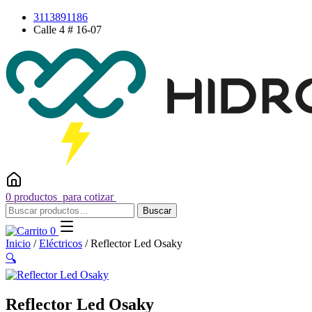
Saltar
3113891186
al
Calle 4 # 16-07
contenido
0 productos
para cotizar
Buscar
Buscar
por:
0
Inicio
/
Eléctricos
/ Reflector Led Osaky
🔍
Reflector Led Osaky