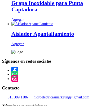
Grapa Inoxidable para Punta
Captadora
Agregar
Aislador Apantallamiento
Este
Agregar
producto
tiene
múltiples
Síguenos en redes sociales
variantes.
Las
opciones
se
pueden
elegir
en
Contacto
la
página
311 389 1186
hidroelectricasmarketing@gmail.com
de
producto