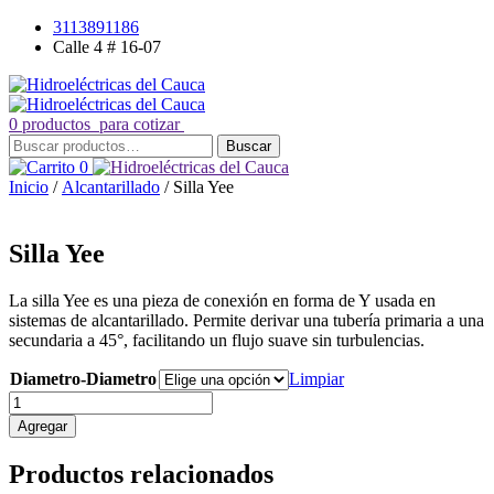
Saltar
3113891186
al
Calle 4 # 16-07
contenido
0 productos
para cotizar
Buscar
Buscar
por:
0
Inicio
/
Alcantarillado
/ Silla Yee
Silla Yee
La silla Yee es una pieza de conexión en forma de Y usada en
sistemas de alcantarillado. Permite derivar una tubería primaria a una
secundaria a 45°, facilitando un flujo suave sin turbulencias.
Diametro-Diametro
Limpiar
Silla
Yee
Agregar
cantidad
Productos relacionados