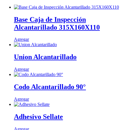
Base Caja de Inspección
Alcantarillado 315X160X110
Agregar
Union Alcantarillado
Este
Agregar
producto
tiene
múltiples
Codo Alcantarillado 90°
variantes.
Las
Este
Agregar
opciones
producto
se
tiene
pueden
múltiples
Adhesivo Sellate
elegir
variantes.
en
Las
la
Este
Agregar