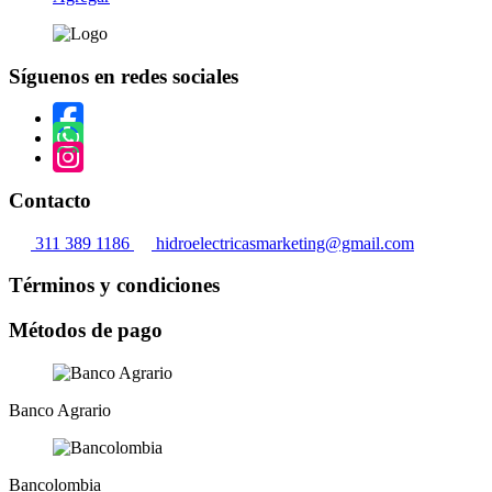
opciones
página
producto
se
de
tiene
pueden
producto
múltiples
elegir
Síguenos en redes sociales
variantes.
en
Las
la
opciones
página
se
de
pueden
producto
elegir
en
Contacto
la
página
311 389 1186
hidroelectricasmarketing@gmail.com
de
producto
Términos y condiciones
Métodos de pago
Banco Agrario
Bancolombia