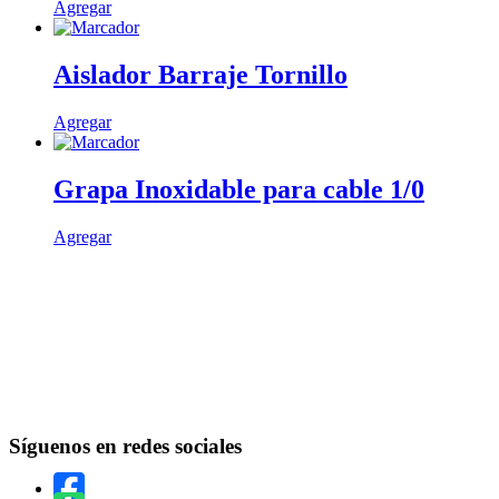
Agregar
Aislador Barraje Tornillo
Este
Agregar
producto
tiene
múltiples
Grapa Inoxidable para cable 1/0
variantes.
Las
Agregar
opciones
se
pueden
elegir
en
la
página
de
producto
Síguenos en redes sociales