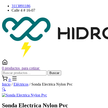
Saltar
3113891186
al
Calle 4 # 16-07
contenido
0 productos
para cotizar
Buscar
Buscar
por:
0
Inicio
/
Eléctricos
/ Sonda Electrica Nylon Pvc
🔍
Sonda Electrica Nylon Pvc