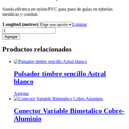
Sonda eléctrica en nylon/PVC para paso de guías en tuberías
metálicas y conduit.
Longitud (metros)
Limpiar
Sonda
Electrica
Agregar
Nylon
Pvc
Productos relacionados
cantidad
Pulsador timbre sencillo Astral
blanco
Agregar
Conector Variable Bimetalico Cobre-
Aluminio