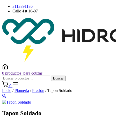
Saltar
3113891186
al
Calle 4 # 16-07
contenido
0 productos
para cotizar
Buscar
Buscar
por:
0
Inicio
/
Plomería
/
Presión
/ Tapon Soldado
🔍
Tapon Soldado