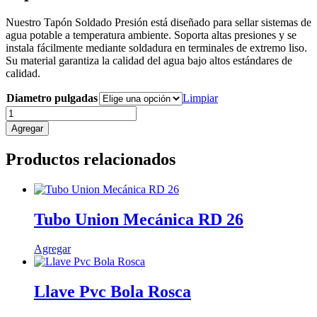
Nuestro Tapón Soldado Presión está diseñado para sellar sistemas de
agua potable a temperatura ambiente. Soporta altas presiones y se
instala fácilmente mediante soldadura en terminales de extremo liso.
Su material garantiza la calidad del agua bajo altos estándares de
calidad.
Diametro pulgadas
Limpiar
Tapon
Soldado
Agregar
cantidad
Productos relacionados
Tubo Union Mecánica RD 26
Este
Agregar
producto
tiene
múltiples
Llave Pvc Bola Rosca
variantes.
Las