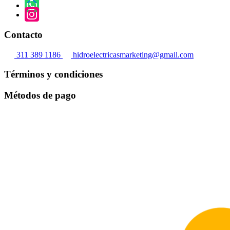
se
de
pueden
producto
elegir
en
Contacto
la
página
311 389 1186
hidroelectricasmarketing@gmail.com
de
producto
Términos y condiciones
Métodos de pago