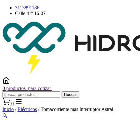
Saltar
3113891186
al
Calle 4 # 16-07
contenido
0 productos
para cotizar
Buscar
Buscar
por:
0
Inicio
/
Eléctricos
/ Tomacorriente mas Interruptor Astral
🔍