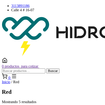
Saltar
3113891186
al
Calle 4 # 16-07
contenido
0 productos
para cotizar
Buscar
Buscar
por:
0
Inicio
/ Red
Red
Mostrando 5 resultados