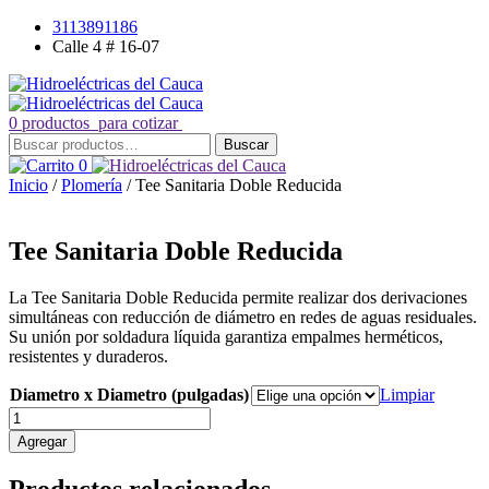
Saltar
3113891186
al
Calle 4 # 16-07
contenido
0 productos
para cotizar
Buscar
Buscar
por:
0
Inicio
/
Plomería
/ Tee Sanitaria Doble Reducida
Tee Sanitaria Doble Reducida
La Tee Sanitaria Doble Reducida permite realizar dos derivaciones
simultáneas con reducción de diámetro en redes de aguas residuales.
Su unión por soldadura líquida garantiza empalmes herméticos,
resistentes y duraderos.
Diametro x Diametro (pulgadas)
Limpiar
Tee
Sanitaria
Agregar
Doble
Reducida
Productos relacionados