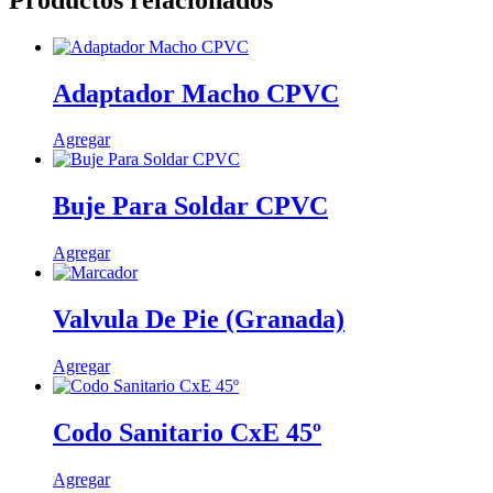
cantidad
Adaptador Macho CPVC
Este
Agregar
producto
tiene
múltiples
Buje Para Soldar CPVC
variantes.
Las
Este
Agregar
opciones
producto
se
tiene
pueden
múltiples
Valvula De Pie (Granada)
elegir
variantes.
en
Las
la
Este
Agregar
opciones
página
producto
se
de
tiene
pueden
producto
múltiples
Codo Sanitario CxE 45º
elegir
variantes.
en
Las
la
Este
Agregar
opciones
página