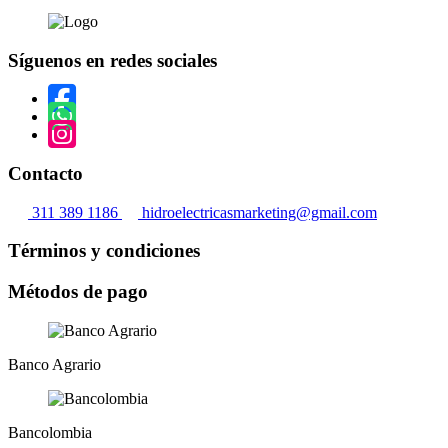
producto
se
de
tiene
pueden
producto
múltiples
elegir
Síguenos en redes sociales
variantes.
en
Las
la
opciones
página
se
de
pueden
producto
elegir
en
Contacto
la
página
311 389 1186
hidroelectricasmarketing@gmail.com
de
producto
Términos y condiciones
Métodos de pago
Banco Agrario
Bancolombia