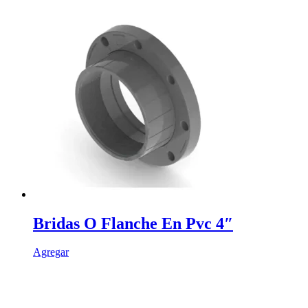
tiene
múltiples
variantes.
Las
opciones
se
pueden
elegir
en
la
página
de
producto
Bridas O Flanche En Pvc 4″
Agregar