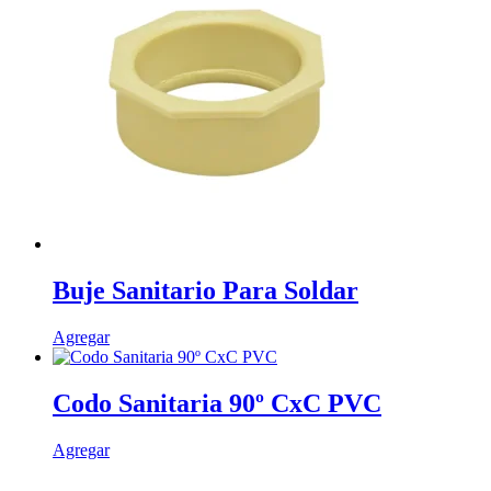
Buje Sanitario Para Soldar
Este
Agregar
producto
tiene
múltiples
Codo Sanitaria 90º CxC PVC
variantes.
Las
Este
Agregar
opciones
producto
se
tiene