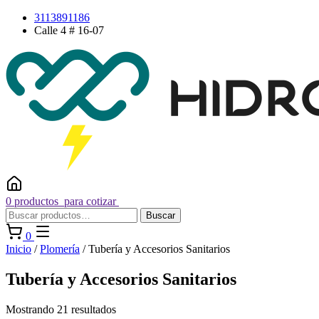
Saltar
3113891186
al
Calle 4 # 16-07
contenido
0 productos
para cotizar
Buscar
Buscar
por:
0
Inicio
/
Plomería
/ Tubería y Accesorios Sanitarios
Tubería y Accesorios Sanitarios
Mostrando 21 resultados